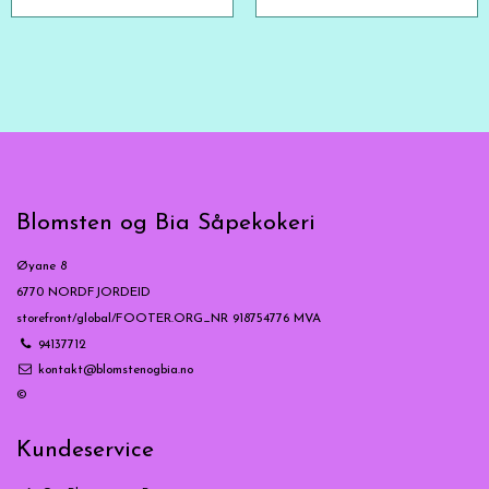
Blomsten og Bia Såpekokeri
Øyane 8
6770 NORDFJORDEID
storefront/global/FOOTER.ORG_NR 918754776 MVA
94137712
kontakt@blomstenogbia.no
©
Kundeservice