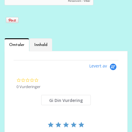
Omtaler
Innhald
Levert av
0
.
0 Vurderinger
0
s
t
Gi Din Vurdering
a
r
r
a
t
i