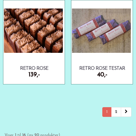
RETRO ROSE
RETRO ROSE TESTAR
139,-
40,-
1
2
Viser
1
til
16
(av
20
produkter)