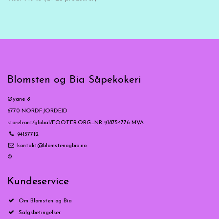
Blomsten og Bia Såpekokeri
Øyane 8
6770 NORDFJORDEID
storefront/global/FOOTER.ORG_NR 918754776 MVA
94137712
kontakt@blomstenogbia.no
©
Kundeservice
Om Blomsten og Bia
Salgsbetingelser