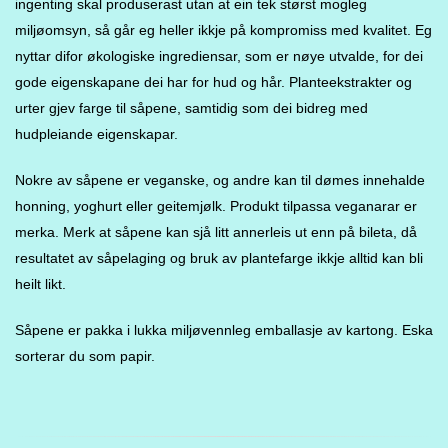
ingenting skal produserast utan at ein tek størst mogleg
miljøomsyn, så går eg heller ikkje på kompromiss med kvalitet. Eg
nyttar difor økologiske ingrediensar, som er nøye utvalde, for dei
gode eigenskapane dei har for hud og hår. Planteekstrakter og
urter gjev farge til såpene, samtidig som dei bidreg med
hudpleiande eigenskapar.
Nokre av såpene er veganske, og andre kan til dømes innehalde
honning, yoghurt eller geitemjølk. Produkt tilpassa veganarar er
merka. Merk at såpene kan sjå litt annerleis ut enn på bileta, då
resultatet av såpelaging og bruk av plantefarge ikkje alltid kan bli
heilt likt.
Såpene er pakka i lukka miljøvennleg emballasje av kartong. Eska
sorterar du som papir.